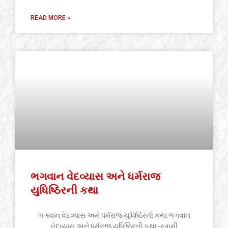
READ MORE »
ભગવાન વેદવ્યાસ અને ધર્મરાજ
યુધિષ્ઠિરની કથા
ભગવાન વેદવ્યાસ અને ધર્મરાજ યુધિષ્ઠિરની કથા ભગવાન
વેદવ્યાસ અને ધર્મરાજ યુધિષ્ઠિરની કથા -સ્વામી