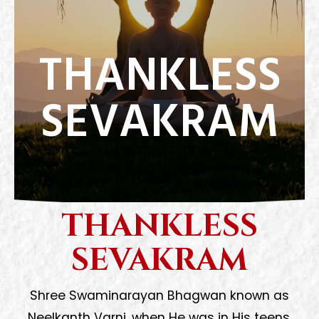
THANKLESS
SEVAKRAM
THANKLESS
SEVAKRAM
Shree Swaminarayan Bhagwan known as
Neelkanth Varni, when He was in His teens,