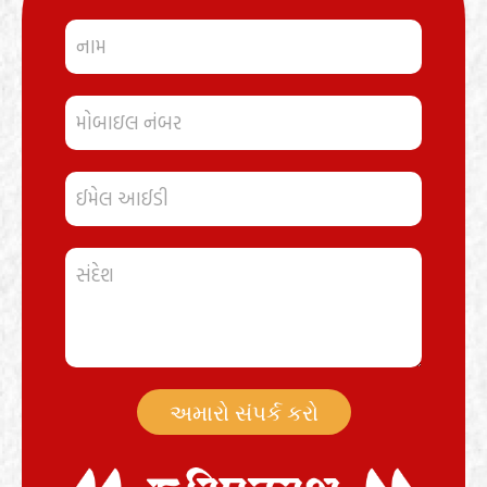
અમારો સંપર્ક કરો