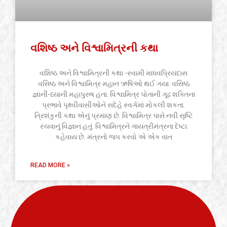
વશિષ્ઠ અને વિશ્વામિત્રની કથા
વશિષ્ઠ અને વિશ્વામિત્રની કથા -સ્વામી માધવપ્રિયદાસ
વસિષ્ઠ અને વિશ્વામિત્ર મહાન ઋષિઓ થઈ ગયા. વસિષ્ઠ
જ્ઞાની-ધ્યાની મહાપુરુષ હતા. વિશ્વામિત્ર પોતાની ગૂઢ શક્તિના
પ્રભાવે પૃથ્વીવાસીઓને સદેહે સ્વર્ગમાં મોકલી શકતા.
ત્રિશંકુની કથા એનું પ્રમાણ છે. વિશ્વામિત્ર પાસે નવી સૃષ્ટિ
રચવાનું વિજ્ઞાન હતું. વિશ્વામિત્રને ગાયત્રીમંત્રના દેષ્ટા
કહેવાય છે. મંત્રનો જપ કરવો એ એક વાત
READ MORE »