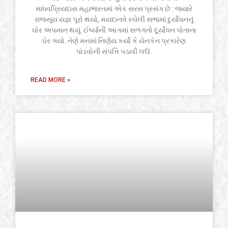
માધવપ્રિયદાસ મહાભારતમાં એક સરસ પ્રસંગ છે : જ્યારે
રાજસૂય યજ્ઞ પૂરો થયો, મયદાનવે રચેલી સભામાં દુર્યોધનનું
ઘોર અપમાન થયું. ઈર્ષ્યાની આગમાં સળગતો દૂર્યોધન પોતાના
ઘેર ગયો. તેણે મનમાં નિર્ણય કર્યો કે યેનકેન પ્રકારેણ
પાંડવોની સંપત્તિ પડાવી લઉં.
READ MORE »