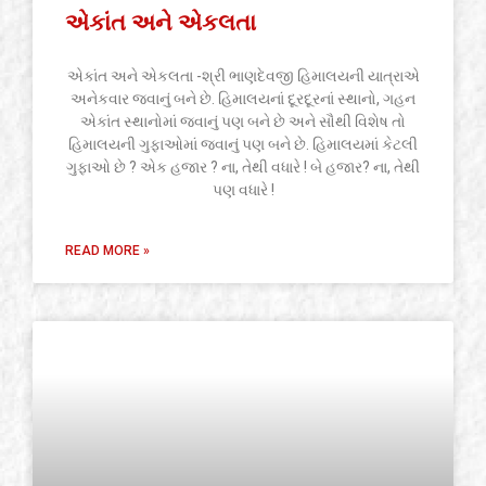
એકાંત અને એકલતા
એકાંત અને એકલતા -શ્રી ભાણદેવજી હિમાલયની યાત્રાએ
અનેકવાર જવાનું બને છે. હિમાલયનાં દૂરદૂરનાં સ્થાનો, ગહન
એકાંત સ્થાનોમાં જવાનું પણ બને છે અને સૌથી વિશેષ તો
હિમાલયની ગુફાઓમાં જવાનું પણ બને છે. હિમાલયમાં કેટલી
ગુફાઓ છે ? એક હજાર ? ના, તેથી વધારે ! બે હજાર? ના, તેથી
પણ વધારે !
READ MORE »