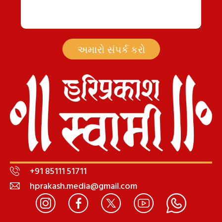
અમારો સંપર્ક કરો
+91 85111 51711
hprakash.media@gmail.com