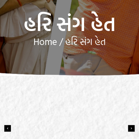
હરિ સંગ હેત
Home
/ હરિ સંગ હેત