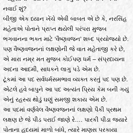
નવાઈ શું?
બીજી એક ધ્યાન ખેંચે એવી બાબત એ છે કે, નરસિંહ
મહેતાએ પોતાને પ્રાપ્ત થયેલી પરંપરા મુજબ
ભગવાનના ભક્ત માટે ‘વૈષ્ણવજન’ શબ્દ પ્રયોજ્યો છે.
પણ વૈષ્ણવજનનાં લક્ષણોની જે વાત મહેતાજી કરે છે,
એ મારા નમ્ર મત મુજબ કોઈપણ ધર્મ – સંપ્રદાયના
અદના આદમી, સાધકને લાગુ પડે એમ છે.
ટૂંકમાં આ પદ સર્વધર્મસમભાવ વ્યક્ત કરતું પદ પણ છે.
એટલે હવે બાપુને આ પદ અત્યંત પ્રિય કેમ બની ગયું
એનું રહસ્ય થોડું ઘણું સમજી શકાય એમ છે.
આ પદમાં વર્ણવેલ વૈષ્ણવજનનાં લક્ષણો પૈકી પ્રથમ
લક્ષણ છે જે પીડ પરાઈ જાણે રે…. પારકી પીડા જ્યારે
પોતાના હૃદયમાં માળો બાંધે, ત્યારે માણસ પરકાયા