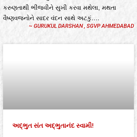
કરુણતાથી ભીંજવીને સુખી કરવા મથેલા, મથતા
વૈષ્ણવજનોને સાદર વંદન સાથે અટકું….
~ GURUKUL DARSHAN , SGVP AHMEDABAD
અદ્ભુત સંત અદ્ભુતાનંદ સ્વામી!