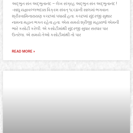
અદ્ભુત સંત અદ્ભુતાનંદ – લેખ સંગ્રહ અદ્ભુત સંત અદ્ભુતાનંદ !
-સાધુ યજ્ઞવલ્લભદાસ વિક્રમ સંવત્ ૧૮૬૪ની સાલમાં ભગવાન
શ્રીસ્વામિનારાયણ કચ્છમાં પધાર્યા હતા. કચ્છમાં સુંદરજી સુથાર
નામના મહાન ભક્ત રહેતા હતા. એસ સમયે શ્રીજી મહારાજે એમની
ભારે કસોટી કરેલી. એ કસોટીમાંથી સુંદરજી સુધાર સરધાર પાર
ઉતરેલા. એ સમયે તેઓ કસોટીમાંથી તો પાર
READ MORE »