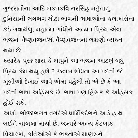
ગુજરાતીના આદિ ભક્તકવિ નરસિંહ મહેતાનું,
દુનિયાની લગભગ મોટા ભાગની ભાષાઓના કલાકારોના
કંઠે ગવાયેલું, મહાત્મા ગાંધીને અત્યંત પ્રિય એવા
ભજન ‘વૈષ્ણવજન’માં વૈષ્ણવજનના લક્ષણો વ્યક્ત
થયા છે.
ક્યારેક પ્રશ્ન થાય કે બાપુને આ ભજન આટલું બધું
પ્રિય કેમ થયું હશે ? જવાબ શોધતા આ પદની જે
ખૂબીઓ દેખાઈ આવે એમાં પહેલી તો એ છે કે આ
પદની ભાષા અહિંસક છે. ભાષા પણ હિંસક કે અહિંસક
હોઈ શકે.
અખો, ભોજાભગત વગેરેએ ધાર્મિકદંભને આડે હાથ
લઈને ચાબખા માર્યા છે. જ્યારે અન્ય કેટલાક
વિચારકો, કવિઓએ કે ભક્તોએ માણસને