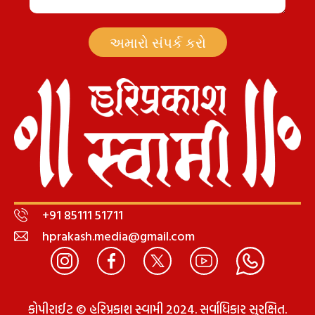
અમારો સંપર્ક કરો
+91 85111 51711
hprakash.media@gmail.com
કોપીરાઈટ © હરિપ્રકાશ સ્વામી 2024. સર્વાધિકાર સુરક્ષિત.