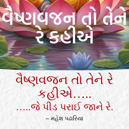
વૈષ્ણવજન તો તેને
રે કહીએ
વૈષ્ણવજન તો તેને રે
કહીએ…..
…..જે પીડ પરાઈ જાને રે.
– મહેશ પઢારિયા