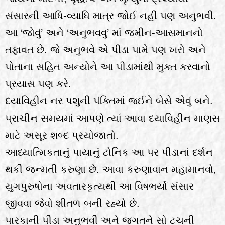
સંસારની આધિ-વ્યાધિ માત્ર જોઈ નહીં પણ અનુભવી.
આ ‘જોવું’ અને ‘અનુભવવુ’ માં જમીન-આસમાનનો
તફાવત છે. જે અનુભવે એ પીડા પામે પણ ખરો અને
પોતાના સહિત અન્યોને આ પીડામાંથી મુક્ત કરવાનો
પ્રયાસ પણ કરે.
દયાવિહીન નર પશુની પંક્તિમાં જઈને બેસે એવું બને.
પ્રાચીન સમયમાં આપણે ત્યાં આવા દયાવિહીન માણસ
માટે અસૂર શબ્દ પ્રયોજાતો.
આધ્યાત્મિકતાનું પાયાનું ટોનિક આ પર પીડાનાં દર્શન
થકી જન્મતી કરુણા છે. આવા કરુણાવાન મહામાનવો,
યુગપુરુષોના અવતારકૃત્યથી આ વિષભર્યો સંસાર
જીવવા જેવો શીતળ બની રહ્યો છે.
પારકાની પીડા અનુભવી અને જગતને સો ટચની