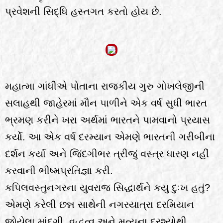
પ્રવેશની સિદ્ધિ હસ્તગત કરતો હોય છે.
મહાત્મા ગાંધીએ પોતાના રાજકીય ગુરુ ગોખલેજીની
સલાહથી જાહેરમાં મૌન પાળીને એક વર્ષ સુધી ભારત
ભ્રમણ કરીને ખરા અર્થમાં ભારતને પામવાનો પ્રયાસ
કર્યો. આ એક વર્ષ દરમ્યાન એમણે ભારતની ગરીબીના
દર્શન કર્યા અને જિંદગીભર ત્રીજું વસ્ત્ર ધારણ નહીં
કરવાની ભીષ્મપ્રતિજ્ઞા કરી.
કપિલવસ્તુનગરના યુવરાજ સિદ્ધાર્થને કયુ દુઃખ હતું?
એમણે કરેલી છન્ન સાથેની નગરયાત્રા દરમિયાન
જોયેલા માંદગી, વૃદ્ધત્વ અને મૃત્યુના દ્રશ્યોથી