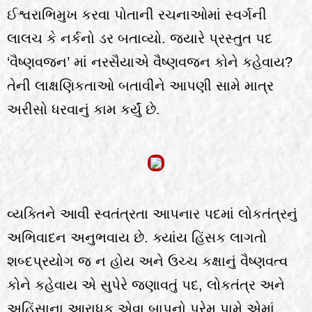
ઈશ્વરાભિમુખ કરવા પોતાની રચનાઓમાં સ્વર્ગની
લાલચ કે નર્કનો ડર બતાવ્યો. જ્યારે પ્રસ્તુત પદ
‘વૈષ્ણવજન’ માં નરસૈયાએ વૈષ્ણવજન કોને કહેવાય?
તેની લાક્ષણિકતાઓ બતાવીને આપણી સામે માત્ર
અરીસો ધરવાનું કામ કર્યું છે.
વ્યક્તિને આવી સ્વતંત્રતા આપનાર પદમાં લોકતંત્રનું
અભિવાદન અનુભવાય છે. ક્યાંય હિંસક લાગતો
શબ્દપ્રયોગ જ ન હોય અને ઉચ્ચ કક્ષાનું વૈષ્ણવત્વ
કોને કહેવાય એ સુપેરે જણાવતું પદ, લોકતંત્ર અને
અહિંસાના આરાધક એવા બાપુનો પ્રેમ પામે એમાં