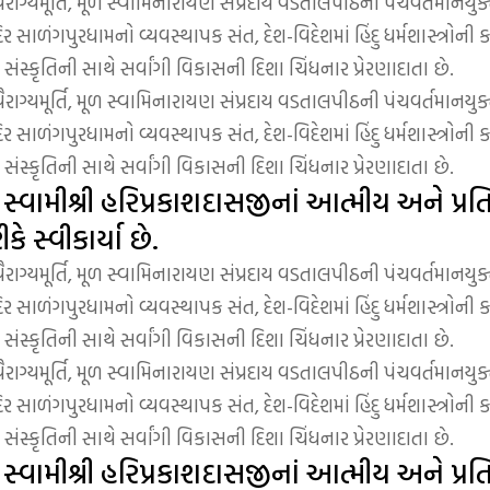
્યમૂર્તિ, મૂળ સ્વામિનારાયણ સંપ્રદાય વડતાલપીઠની પંચવર્તમાનયુક્ત
ર સાળંગપુરધામનો વ્યવસ્થાપક સંત, દેશ-વિદેશમાં હિંદુ ધર્મશાસ્ત્રોની 
ંસ્કૃતિની સાથે સર્વાંગી વિકાસની દિશા ચિંધનાર પ્રેરણાદાતા છે.
્યમૂર્તિ, મૂળ સ્વામિનારાયણ સંપ્રદાય વડતાલપીઠની પંચવર્તમાનયુક્ત
ર સાળંગપુરધામનો વ્યવસ્થાપક સંત, દેશ-વિદેશમાં હિંદુ ધર્મશાસ્ત્રોની 
ંસ્કૃતિની સાથે સર્વાંગી વિકાસની દિશા ચિંધનાર પ્રેરણાદાતા છે.
સ્વામીશ્રી હરિપ્રકાશદાસજીનાં આત્મીય અને પ્રતિ
ે સ્વીકાર્યા છે.
્યમૂર્તિ, મૂળ સ્વામિનારાયણ સંપ્રદાય વડતાલપીઠની પંચવર્તમાનયુક્ત
ર સાળંગપુરધામનો વ્યવસ્થાપક સંત, દેશ-વિદેશમાં હિંદુ ધર્મશાસ્ત્રોની 
ંસ્કૃતિની સાથે સર્વાંગી વિકાસની દિશા ચિંધનાર પ્રેરણાદાતા છે.
્યમૂર્તિ, મૂળ સ્વામિનારાયણ સંપ્રદાય વડતાલપીઠની પંચવર્તમાનયુક્ત
ર સાળંગપુરધામનો વ્યવસ્થાપક સંત, દેશ-વિદેશમાં હિંદુ ધર્મશાસ્ત્રોની 
ંસ્કૃતિની સાથે સર્વાંગી વિકાસની દિશા ચિંધનાર પ્રેરણાદાતા છે.
પ સ્વામીશ્રી હરિપ્રકાશદાસજીનાં આત્મીય અને પ્