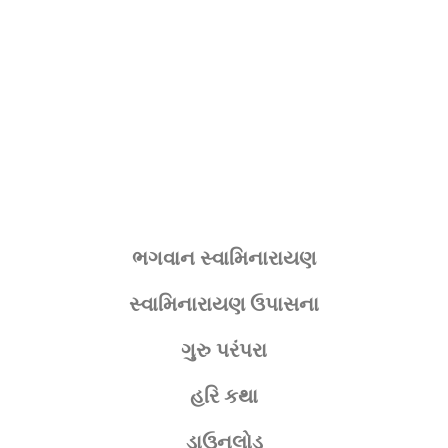
ભગવાન સ્વામિનારાયણ
સ્વામિનારાયણ ઉપાસના
ગુરુ પરંપરા
હરિ કથા
ડાઉનલોડ