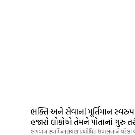
ભક્તિ અને સેવાનાં મૂર્તિમાન સ્વરુપ 
હજારો લોકોએ તેમને પોતાનાં ગુરુ તરીક
ભગવાન સ્વામિનારાયણ પ્રબોધિત ઉપાસનાને વરેલા વૈરાગ