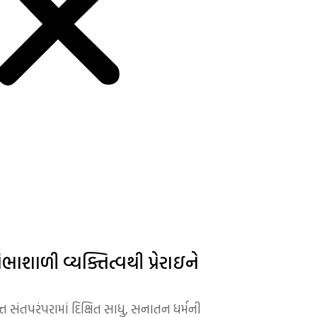
ભાશાળી વ્યક્તિત્વથી પ્રેરાઇને
 સંતપરંપરામાં દિક્ષિત સાધુ, સનાતન ધર્મની