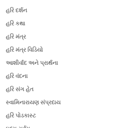
હરિ દર્શન
હરિ કથા
હરિ મંત્ર
હરિ મંત્ર વિડિયો
આશીર્વાદ અને પ્રાર્થના
હરિ વંદના
હરિ સંગ હેત
સ્વામિનારાયણ સંપ્રદાય
હરિ પોડકાસ્ટ