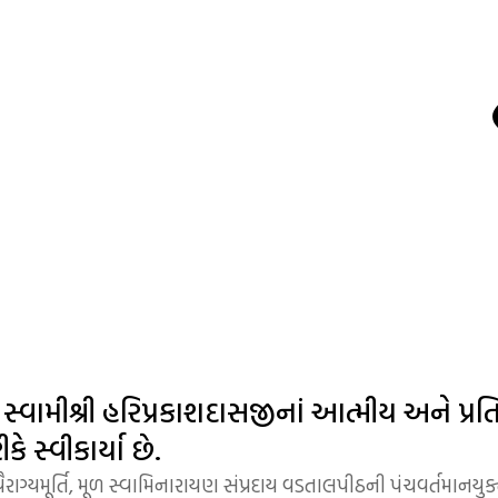
હરિ કૃપા
Home
/ હરિ કૃપા
સ્વામીશ્રી હરિપ્રકાશદાસજીનાં આત્મીય અને પ્રતિ
ે સ્વીકાર્યા છે.
્યમૂર્તિ, મૂળ સ્વામિનારાયણ સંપ્રદાય વડતાલપીઠની પંચવર્તમાનયુક્ત