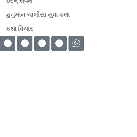
ઇદમ્ સર્વમ
હનુમાન ચાલીસા યુવા કથા
કથા વિચાર