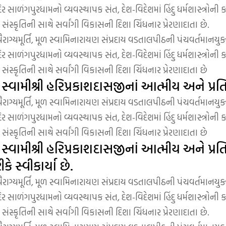
ર સાળંગપુરધામનો વ્યવસ્થાપક સંત, દેશ-વિદેશમાં હિંદુ ધર્મશાસ્ત્રોની 
ંસ્કૃતિની સાથે સર્વાંગી વિકાસની દિશા ચિંધનાર પ્રેરણાદાતા છે.
્યમૂર્તિ, મૂળ સ્વામિનારાયણ સંપ્રદાય વડતાલપીઠની પંચવર્તમાનયુક્ત
ર સાળંગપુરધામનો વ્યવસ્થાપક સંત, દેશ-વિદેશમાં હિંદુ ધર્મશાસ્ત્રોની 
ંસ્કૃતિની સાથે સર્વાંગી વિકાસની દિશા ચિંધનાર પ્રેરણાદાતા છે
પ સ્વામીશ્રી હરિપ્રકાશદાસજીનાં આત્મીય અને પ્
્યમૂર્તિ, મૂળ સ્વામિનારાયણ સંપ્રદાય વડતાલપીઠની પંચવર્તમાનયુક્ત
ર સાળંગપુરધામનો વ્યવસ્થાપક સંત, દેશ-વિદેશમાં હિંદુ ધર્મશાસ્ત્રોની 
ંસ્કૃતિની સાથે સર્વાંગી વિકાસની દિશા ચિંધનાર પ્રેરણાદાતા છે
સ્વામીશ્રી હરિપ્રકાશદાસજીનાં આત્મીય અને પ્રતિ
ે સ્વીકાર્યા છે.
્યમૂર્તિ, મૂળ સ્વામિનારાયણ સંપ્રદાય વડતાલપીઠની પંચવર્તમાનયુક્ત
ર સાળંગપુરધામનો વ્યવસ્થાપક સંત, દેશ-વિદેશમાં હિંદુ ધર્મશાસ્ત્રોની 
ંસ્કૃતિની સાથે સર્વાંગી વિકાસની દિશા ચિંધનાર પ્રેરણાદાતા છે.