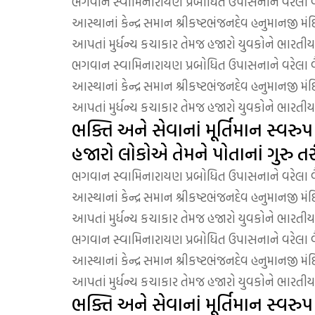
ભગવાન સ્વામિનારાયણ પ્રબોધિત ઉપાસનાને વરેલા વૈરાગ
આસ્થાનાં કેન્દ્ર સમાન શ્રીકષ્ટભંજનદેવ હનુમાનજી મંદિ
આપતાં મુર્ધન્ય કચાકાર તેમજ હજારો યુવકોને ભારતીય સ
ભગવાન સ્વામિનારાયણ પ્રબોધિત ઉપાસનાને વરેલા વૈરાગ
આસ્થાનાં કેન્દ્ર સમાન શ્રીકષ્ટભંજનદેવ હનુમાનજી મંદિ
આપતાં મુર્ધન્ય કચાકાર તેમજ હજારો યુવકોને ભારતીય સ
ભક્તિ અને સેવાનાં મૂર્તિમાન સ્વરુપ 
હજારો લોકોએ તેમને પોતાનાં ગુરુ તરીક
ભગવાન સ્વામિનારાયણ પ્રબોધિત ઉપાસનાને વરેલા વૈરાગ
આસ્થાનાં કેન્દ્ર સમાન શ્રીકષ્ટભંજનદેવ હનુમાનજી મંદિ
આપતાં મુર્ધન્ય કચાકાર તેમજ હજારો યુવકોને ભારતીય સ
ભગવાન સ્વામિનારાયણ પ્રબોધિત ઉપાસનાને વરેલા વૈરાગ
આસ્થાનાં કેન્દ્ર સમાન શ્રીકષ્ટભંજનદેવ હનુમાનજી મંદિ
આપતાં મુર્ધન્ય કચાકાર તેમજ હજારો યુવકોને ભારતીય સ
ભક્તિ અને સેવાનાં મૂર્તિમાન સ્વરુ