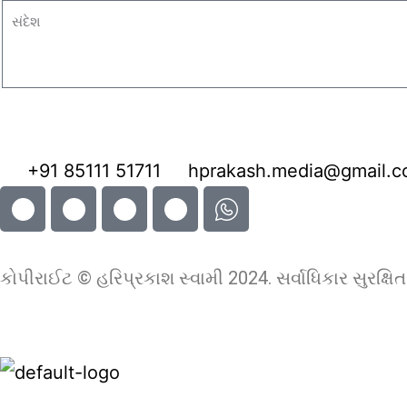
+91 85111 51711
hprakash.media@gmail.
કોપીરાઈટ © હરિપ્રકાશ સ્વામી 2024. સર્વાધિકાર સુરક્ષિત