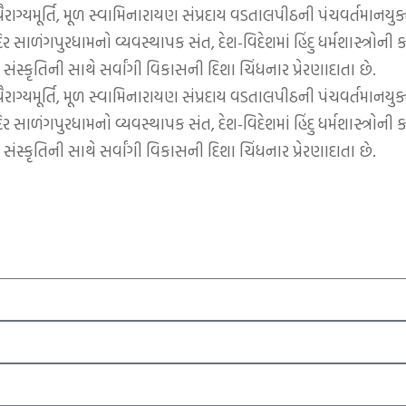
્યમૂર્તિ, મૂળ સ્વામિનારાયણ સંપ્રદાય વડતાલપીઠની પંચવર્તમાનયુક્ત
ર સાળંગપુરધામનો વ્યવસ્થાપક સંત, દેશ-વિદેશમાં હિંદુ ધર્મશાસ્ત્રોની 
ંસ્કૃતિની સાથે સર્વાંગી વિકાસની દિશા ચિંધનાર પ્રેરણાદાતા છે.
્યમૂર્તિ, મૂળ સ્વામિનારાયણ સંપ્રદાય વડતાલપીઠની પંચવર્તમાનયુક્ત
ર સાળંગપુરધામનો વ્યવસ્થાપક સંત, દેશ-વિદેશમાં હિંદુ ધર્મશાસ્ત્રોની 
ંસ્કૃતિની સાથે સર્વાંગી વિકાસની દિશા ચિંધનાર પ્રેરણાદાતા છે.