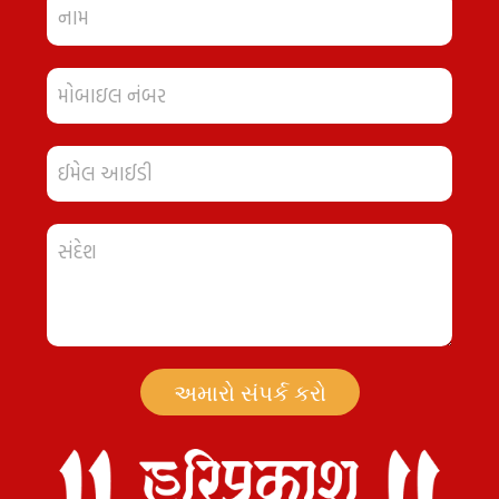
અમારો સંપર્ક કરો