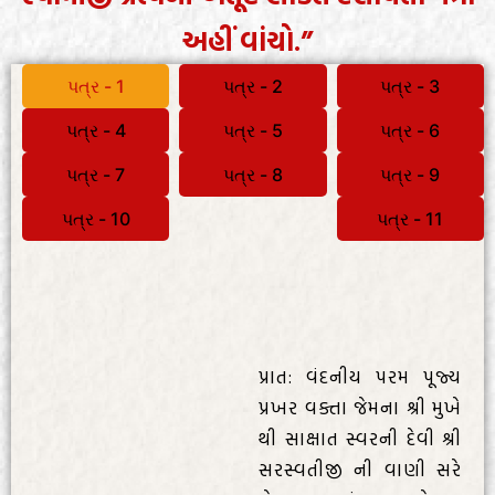
અહીં વાંચો.”
પત્ર - 1
પત્ર - 2
પત્ર - 3
પત્ર - 4
પત્ર - 5
પત્ર - 6
પત્ર - 7
પત્ર - 8
પત્ર - 9
પત્ર - 10
પત્ર - 11
પ્રાત: વંદનીય પરમ પૂજ્ય
પ્રખર વક્તા જેમના શ્રી મુખે
થી સાક્ષાત સ્વરની દેવી શ્રી
સરસ્વતીજી ની વાણી સરે