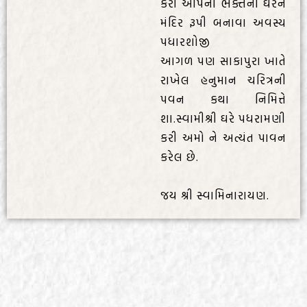
કરી આપના ભક્તના ઘરને
મંદિર રૂપી બનાવા અવસ્ય
પધારશોજી
આગળ પણ સાકાપુરા ખાતે
રાખેલ હનુમાન ચરિત્રની
પવન કથા નિમિત્તે
શા.સ્વામીશ્રી ઘરે પધરામણી
કરી અમો ને અત્યંત પાવન
કરેલ છે.
જય શ્રી સ્વામિનારાયણ.