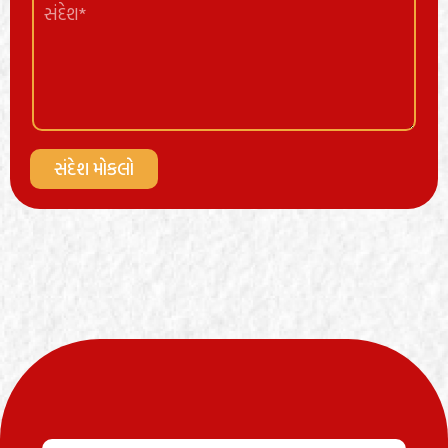
સંદેશ મોકલો