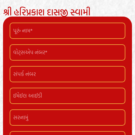
શ્રી હરિપ્રકાશ દાસજી સ્વામી