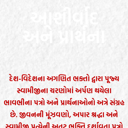
આશીર્વાદ
અને પ્રાર્થના
દેશ-વિદેશના અગણિત ભક્તો દ્વારા પૂજ્ય
સ્વામીજીના ચરણોમાં અર્પણ થયેલા
ભાવભીના પત્રો અને પ્રાર્થનાઓનો અત્રે સંગ્રહ
છે. જીવનની મૂંઝવણો, અપાર શ્રદ્ધા અને
સ્વામીજી પ્રત્યેની અતૂટ ભક્તિ દર્શાવતા પત્રો