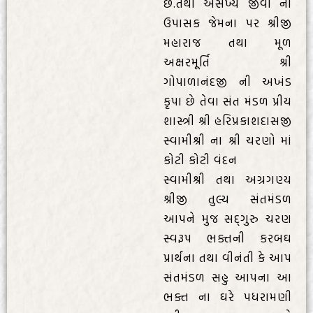
છે.તથા અસંખ્ય જીવો ના
ઉપાસક જેમના પર શ્રીજી
મહારાજ તથા મૂળ
અક્ષરમૂર્તિ શ્રી
ગોપાળાનંદજી ની અખંડ
કૃપા છે તેવા સંત મંડળ પ્રીય
શાસ્ત્રી શ્રી હરિપ્રકાશદાસજી
સ્વામીશ્રી ના શ્રી ચરણો માં
કોટી કોટી વંદન
સ્વામીશ્રી તથા અગ્રગણ્ય
શ્રીજી તુલ્ય સંતમંડળ
આપને મુજ સદ્ગુરુ ચરણ
સ્વરૂપ ભક્તની કરબઘ
પ્રાર્થના તથા વીનંતી કે આપ
સંતમંડળ સહુ આપના આ
ભક્ત ના ઘરે પધરામણી