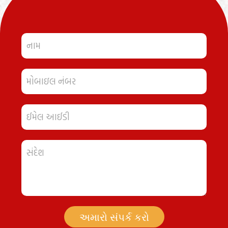
અમારો સંપર્ક કરો