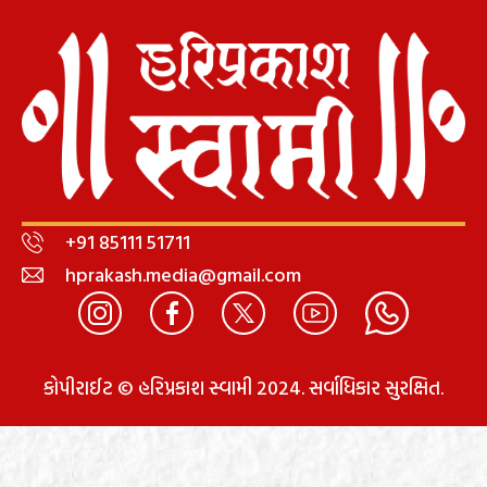
+91 85111 51711
hprakash.media@gmail.com
કોપીરાઈટ © હરિપ્રકાશ સ્વામી 2024. સર્વાધિકાર સુરક્ષિત.