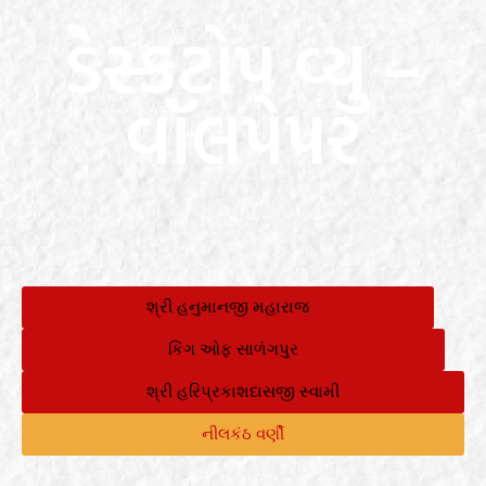
ડેસ્કટોપ વ્યુ –
વૉલપેપર
શ્રી હનુમાનજી મહારાજ
કિંગ ઓફ સાળંગપુર
શ્રી હરિપ્રકાશદાસજી સ્વામી
નીલકંઠ વર્ણી