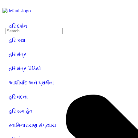
હરિ દર્શન
હરિ કથા
હરિ મંત્ર
હરિ મંત્ર વિડિયો
આશીર્વાદ અને પ્રાર્થના
હરિ વંદના
હરિ સંગ હેત
સ્વામિનારાયણ સંપ્રદાય