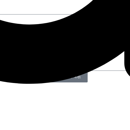
અમારો સંપર્ક કરો