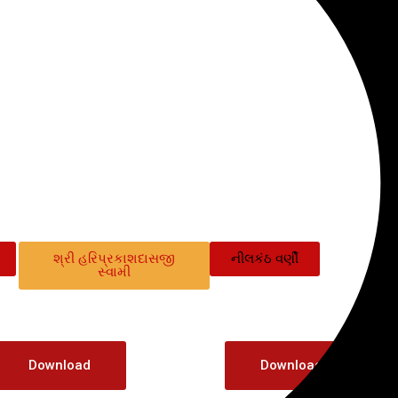
સ્કટોપ વ્યુ – વૉલપ
શ્રી હરિપ્રકાશદાસજી
નીલકંઠ વર્ણી
સ્વામી
Download
Download