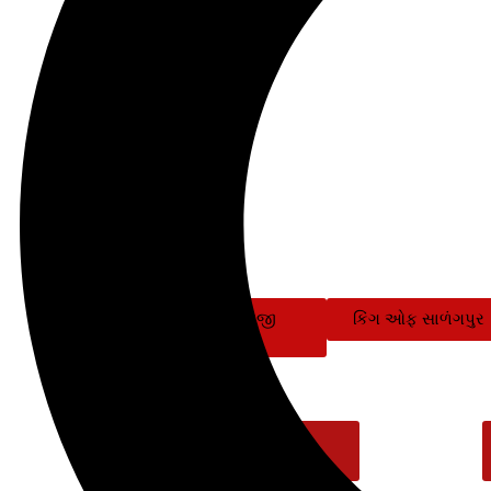
ડે
શ્રી હનુમાનજી
કિંગ ઓફ સાળંગપુર
મહારાજ
Download