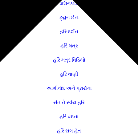
ડાઉનલોડ
ટ્યુન ઈન
હરિ દર્શન
હરિ મંત્ર
હરિ મંત્ર વિડિયો
હરિ વાણી
આશીર્વાદ અને પ્રાર્થના
સંત તે સ્વંય હરિ
હરિ વંદના
હરિ સંગ હેત