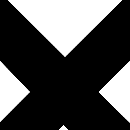
ભગવાન સ્વામિનારાયણ
સ્વામિનારાયણ ઉપાસના
ગુરુ પરંપરા
હરિ કથા