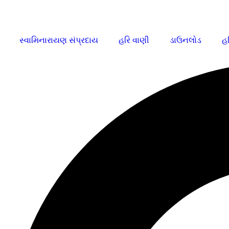
સ્વામિનારાયણ સંપ્રદાય
હરિ વાણી
ડાઉનલોડ
હર