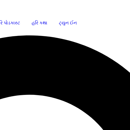
િ પોડકાસ્ટ
હરિ કથા
ટ્યુન ઈન