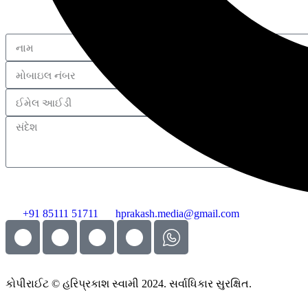
+91 85111 51711
hprakash.media@gmail.com
કોપીરાઈટ © હરિપ્રકાશ સ્વામી 2024. સર્વાધિકાર સુરક્ષિત.