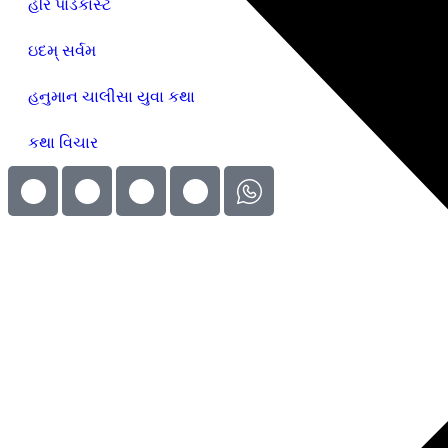
હરિ પોડકાસ્ટ
ઇદમ્ સર્વમ
હનુમાન ચાલીસા યુવા કથા
કથા વિચાર