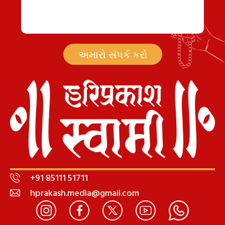
અમારો સંપર્ક કરો
+91 85111 51711
hprakash.media@gmail.com