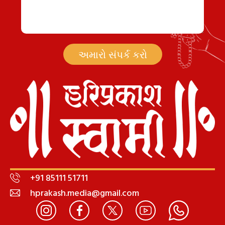
અમારો સંપર્ક કરો
+91 85111 51711
hprakash.media@gmail.com