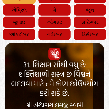
એપ્રિલ
મે
જુન
જુલાઇ
ઓગસ્ટ
સપ્ટેમ્બર
ઓક્ટોબર
નવેમ્બર
ડિસેમ્બર
31. શિક્ષણ સૌથી વધુ છે
શક્તિશાળી શસ્ત્ર છ વિશ્વને
બદલવા માટે તમે કોણ છોઉપયોગ
કરી શકે છે.
શ્રી હરિપ્રકાશ દાસજી સ્વામી