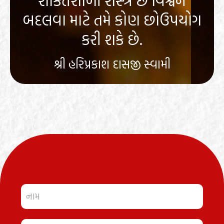
શક્તિશાળી શસ્ત્ર છ વિશ્વને
બદલવા માટે તમે કોણ છોઉપયોગ
કરી શકે છે.
શ્રી હરિપ્રકાશ દાસજી સ્વામી