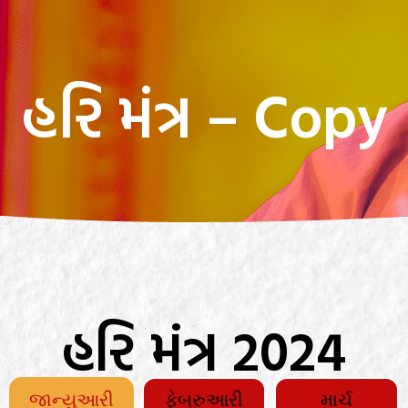
હરિ મંત્ર – Copy
હરિ મંત્ર 2024
જાન્યુઆરી
ફેબ્રુઆરી
માર્ચ