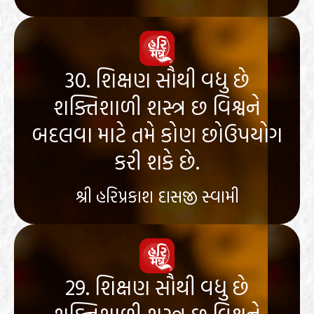
30. શિક્ષણ સૌથી વધુ છે
શક્તિશાળી શસ્ત્ર છ વિશ્વને
બદલવા માટે તમે કોણ છોઉપયોગ
કરી શકે છે.
શ્રી હરિપ્રકાશ દાસજી સ્વામી
29. શિક્ષણ સૌથી વધુ છે