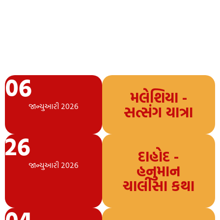
06
મલેશિયા -
જાન્યુઆરી 2026
સત્સંગ યાત્રા
26
દાહોદ -
જાન્યુઆરી 2026
હનુમાન
ચાલીસા કથા
04