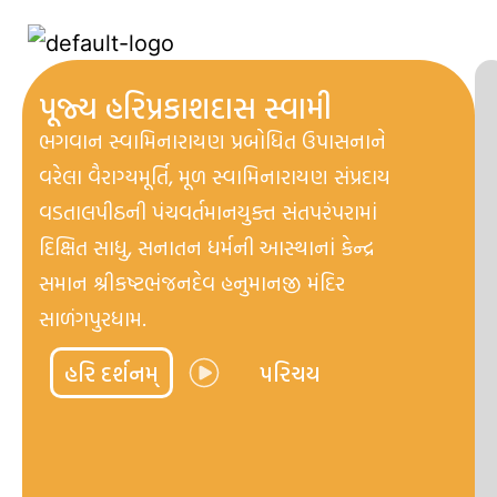
પૂજ્ય હરિપ્રકાશદાસ સ્વામી
ભગવાન સ્વામિનારાયણ પ્રબોધિત ઉપાસનાને
વરેલા વૈરાગ્યમૂર્તિ, મૂળ સ્વામિનારાયણ સંપ્રદાય
વડતાલપીઠની પંચવર્તમાનયુક્ત સંતપરંપરામાં
દિક્ષિત સાધુ, સનાતન ધર્મની આસ્થાનાં કેન્દ્ર
સમાન શ્રીકષ્ટભંજનદેવ હનુમાનજી મંદિર
સાળંગપુરધામ.
હરિ દર્શનમ્
પરિચય