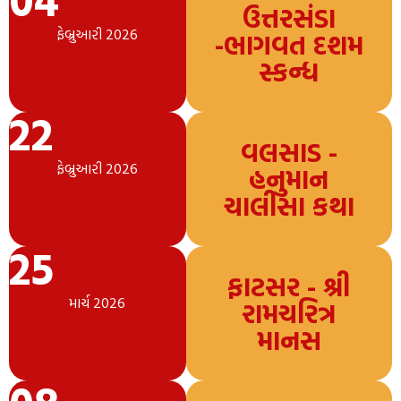
ઉત્તરસંડા
ફેબ્રુઆરી 2026
-ભાગવત દશમ
સ્કન્ધ
22
વલસાડ -
ફેબ્રુઆરી 2026
હનુમાન
ચાલીસા કથા
25
ફાટસર - શ્રી
માર્ચ 2026
રામચરિત્ર
માનસ