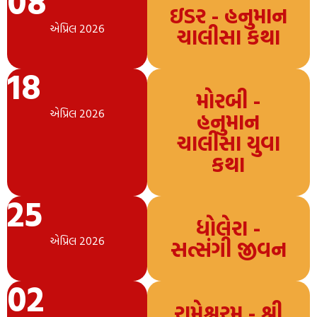
08
ઇડર - હનુમાન
એપ્રિલ 2026
ચાલીસા કથા
18
મોરબી -
એપ્રિલ 2026
હનુમાન
ચાલીસા યુવા
કથા
25
ધોલેરા -
એપ્રિલ 2026
સત્સંગી જીવન
02
રામેશ્વરમ - શ્રી