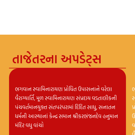
તાજેતરના અપડેટ્સ
ભગવાન સ્વામિનારાયણ પ્રોધિત ઉપાસનાને વરેલા
વૈરાગ્યાર્તિ, મૂળ સ્વામિનારાયણ સંપ્રદાય વડતાલીકની
સ
પંચવર્તમાનયુક્ત સંતપરંપરામાં દિદિત સાધુ, સનાતન
પ
ધર્મની આસ્થાનાં કેન્દ્ર સમાન શ્રીકરભંજનદેવ હનુમાન
ઉ
મંદિર વધુ વાંચો
વ
વ