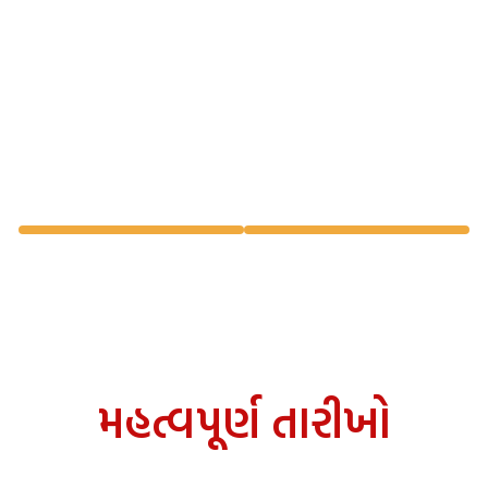
સેંકડો લોકો ભૌતિક અને આધ્યાત્મિક
સમસ્યાઓનાં નિરાકરણ પામે છે.
મહત્વપૂર્ણ તારીખો