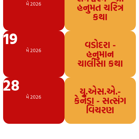
મે 2026
હનુમત ચરિત્ર
કથા
19
વડોદરા -
મે 2026
હનુમાન
ચાલીસા કથા
28
યુ.એસ.એ.-
મે 2026
કેનેડા - સત્સંગ
વિચરણ